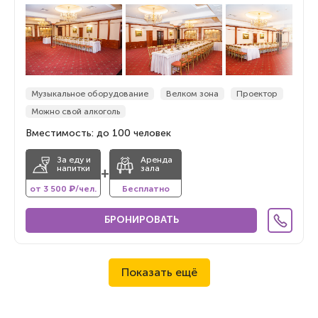
Музыкальное оборудование
Велком зона
Проектор
Можно свой алкоголь
Вместимость: до 100 человек
За еду и
Аренда
напитки
зала
+
от 3 500 ₽/чел.
Бесплатно
БРОНИРОВАТЬ
Показать ещё