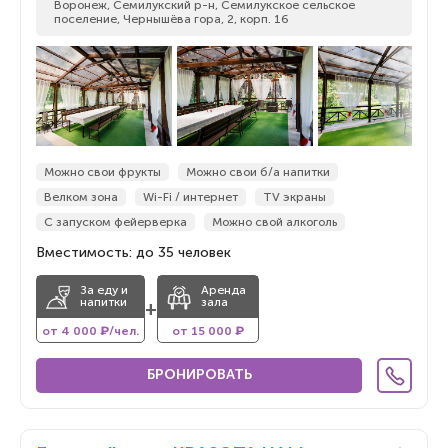
Воронеж, Семилукский р-н, Семилукское сельское
поселение, Чернышёва гора, 2, корп. 16
Можно свои фрукты
Можно свои б/а напитки
Велком зона
Wi-Fi / интернет
TV экраны
С запуском фейерверка
Можно свой алкоголь
Вместимость: до 35 человек
За еду и
Аренда
напитки
зала
+
от 4 000 ₽/чел.
от 15 000 ₽
БРОНИРОВАТЬ