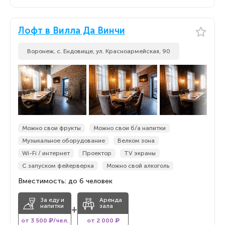
Лофт в Вилла Да Винчи
Воронеж, с. Ендовище, ул. Красноармейская, 90
Можно свои фрукты
Можно свои б/а напитки
Музыкальное оборудование
Велком зона
Wi-Fi / интернет
Проектор
TV экраны
С запуском фейерверка
Можно свой алкоголь
Вместимость: до 6 человек
За еду и
Аренда
напитки
зала
+
от 3 500 ₽/чел.
от 2 000 ₽