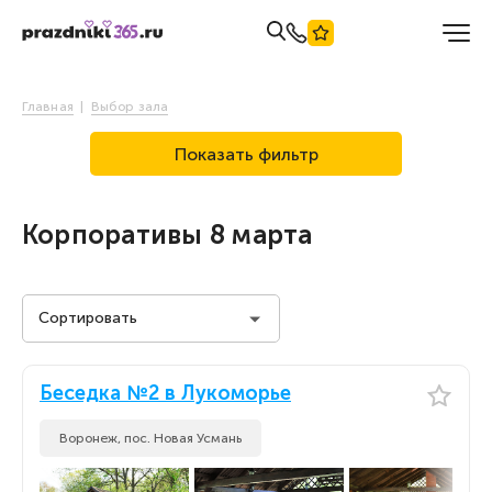
Главная
Выбор зала
Показать фильтр
Корпоративы 8 марта
Сортировать
Стоимость на человека
Беседка №2 в Лукоморье
Стоимость на человека
По популярности
Воронеж, пос. Новая Усмань
По популярности
По новизне