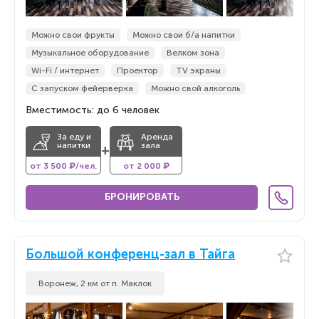
Можно свои фрукты
Можно свои б/а напитки
Музыкальное оборудование
Велком зона
Wi-Fi / интернет
Проектор
TV экраны
С запуском фейерверка
Можно свой алкоголь
Вместимость: до 6 человек
За еду и
Аренда
напитки
зала
+
от 3 500 ₽/чел.
от 2 000 ₽
БРОНИРОВАТЬ
Большой конференц-зал в Тайга
Воронеж, 2 км от п. Маклок