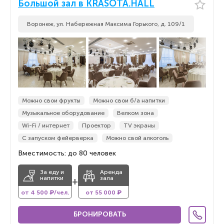
Большой зал в KRASOTA.HALL
Воронеж, ул. Набережная Максима Горького, д. 109/1
Можно свои фрукты
Можно свои б/а напитки
Музыкальное оборудование
Велком зона
Wi-Fi / интернет
Проектор
TV экраны
С запуском фейерверка
Можно свой алкоголь
Вместимость: до 80 человек
За еду и
Аренда
напитки
зала
+
от 4 500 ₽/чел.
от 55 000 ₽
БРОНИРОВАТЬ