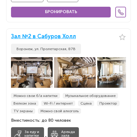
БРОНИРОВАТЬ
Зал №2 в Сабуров Холл
Воронеж, ул. Пролетарская, 87В
Можно свои б/а напитки
Музыкальное оборудование
Велком зона
Wi-Fi / интернет
Сцена
Проектор
TV экраны
Можно свой алкоголь
Вместимость: до 80 человек
За еду и
Аренда
напитки
зала