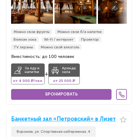
Можно свои фрукты
Можно свои б/а напитки
Велком зона
Wi-Fi / интернет
Проектор
TV экраны
Можно свой алкоголь
Вместимость: до 100 человек
За еду и
Аренда
напитки
зала
+
от 4 000 ₽/чел.
от 25 000 ₽
БРОНИРОВАТЬ
Банкетный зал «Петровский» в Лизет
Воронеж, ул. Спортивная набережная, 4