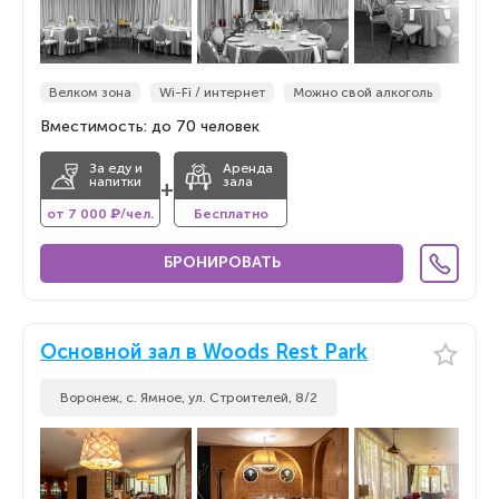
Велком зона
Wi-Fi / интернет
Можно свой алкоголь
Вместимость: до 70 человек
За еду и
Аренда
напитки
зала
+
от 7 000 ₽/чел.
Бесплатно
БРОНИРОВАТЬ
Основной зал в Woods Rest Park
Воронеж, с. Ямное, ул. Строителей, 8/2