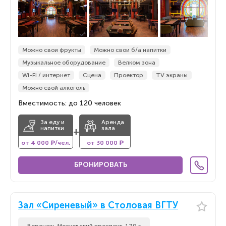
Можно свои фрукты
Можно свои б/а напитки
Музыкальное оборудование
Велком зона
Wi-Fi / интернет
Сцена
Проектор
TV экраны
Можно свой алкоголь
Вместимость: до 120 человек
За еду и
Аренда
напитки
зала
+
от 4 000 ₽/чел.
от 30 000 ₽
БРОНИРОВАТЬ
Зал «Сиреневый» в Столовая ВГТУ