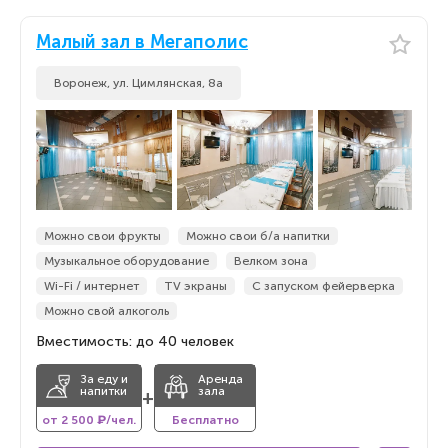
Малый зал в Мегаполис
Воронеж, ул. Цимлянская, 8а
Можно свои фрукты
Можно свои б/а напитки
Музыкальное оборудование
Велком зона
Wi-Fi / интернет
TV экраны
С запуском фейерверка
Можно свой алкоголь
Вместимость: до 40 человек
За еду и
Аренда
напитки
зала
+
от 2 500 ₽/чел.
Бесплатно