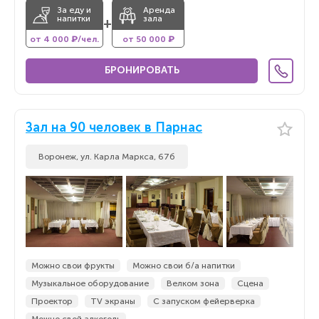
За еду и
Аренда
напитки
зала
+
от 4 000 ₽/чел.
от 50 000 ₽
БРОНИРОВАТЬ
Зал на 90 человек в Парнас
Воронеж, ул. Карла Маркса, 67б
Можно свои фрукты
Можно свои б/а напитки
Музыкальное оборудование
Велком зона
Сцена
Проектор
TV экраны
С запуском фейерверка