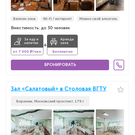
Велком зона
Wi-Fi / интернет
Можно свой алкоголь
Вместимость: до 30 человек
За еду и
Аренда
напитки
зала
+
от 7 000 ₽/чел.
Бесплатно
БРОНИРОВАТЬ
Зал «Салатовый» в Столовая ВГТУ
Воронеж, Московский проспект, 179 г