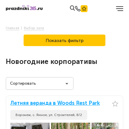
Главная
Выбор зала
Показать фильтр
Новогодние корпоративы
Сортировать
Стоимость на человека
Летняя веранда в Woods Rest Park
Стоимость на человека
По популярности
Воронеж, с. Ямное, ул. Строителей, 8/2
По популярности
По новизне