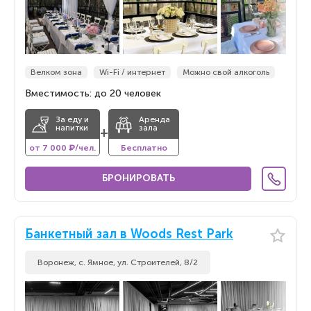
По новизне
Велком зона
Wi-Fi / интернет
Можно свой алкоголь
Вместимость: до 20 человек
За еду и
Аренда
напитки
зала
+
от 7 000 ₽/чел.
Бесплатно
БРОНИРОВАТЬ
Банкетный зал в Woods Rest Park
Воронеж, с. Ямное, ул. Строителей, 8/2