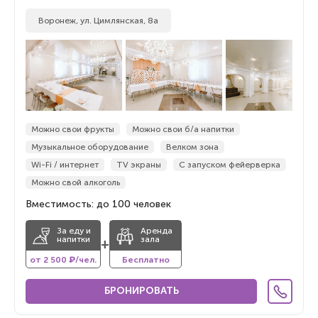
Воронеж, ул. Цимлянская, 8а
Можно свои фрукты
Можно свои б/а напитки
Музыкальное оборудование
Велком зона
Wi-Fi / интернет
TV экраны
С запуском фейерверка
Можно свой алкоголь
Вместимость: до 100 человек
За еду и
Аренда
напитки
зала
+
от 2 500 ₽/чел.
Бесплатно
БРОНИРОВАТЬ