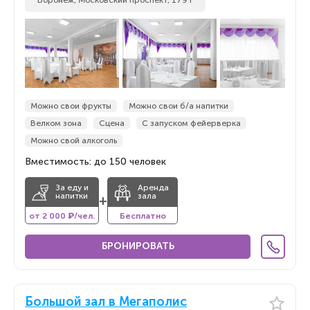
Воронеж, Московский проспект, 179 г
Можно свои фрукты
Можно свои б/а напитки
Велком зона
Сцена
С запуском фейерверка
Можно свой алкоголь
Вместимость: до 150 человек
За еду и
Аренда
напитки
зала
+
от 2 000 ₽/чел.
Бесплатно
БРОНИРОВАТЬ
Большой зал в Мегаполис